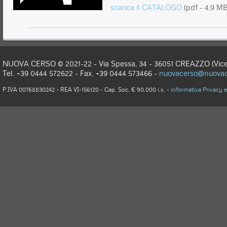
scarica il CATALOGO
(pdf - 4,9 MB
NUOVA CERSO © 2021-22 - Via Spessa, 34 - 36051 CREAZZO (Vicen
Tel. +39 0444 572622 - Fax. +39 0444 573466 -
nuovacerso@nuovace
P.IVA 00768830242 - REA VI-156120 - Cap. Soc. € 90.000 i.v. -
informativa Privacy 